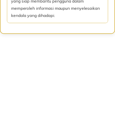
yang siap membantu pengguna dalam
memperoleh informasi maupun menyelesaikan
kendala yang dihadapi.