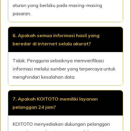
aturan yang berlaku pada masing-masing
pasaran.
6. Apakah semua informasi hasil yang
beredar di internet selalu akurat?
Tidak. Pengguna sebaiknya memverifikasi
informasi melalui sumber yang terpercaya untuk
menghindari kesalahan data.
7. Apakah KOITOTO memiliki layanan
pelanggan 24 jam?
KOITOTO menyediakan dukungan pelanggan