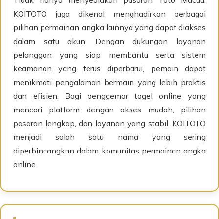
KOITOTO juga dikenal menghadirkan berbagai
pilihan permainan angka lainnya yang dapat diakses
dalam satu akun. Dengan dukungan layanan
pelanggan yang siap membantu serta sistem
keamanan yang terus diperbarui, pemain dapat
menikmati pengalaman bermain yang lebih praktis
dan efisien. Bagi penggemar togel online yang
mencari platform dengan akses mudah, pilihan
pasaran lengkap, dan layanan yang stabil, KOITOTO
menjadi salah satu nama yang sering
diperbincangkan dalam komunitas permainan angka
online.