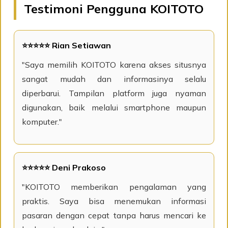
Testimoni Pengguna KOITOTO
⭐⭐⭐⭐⭐ Rian Setiawan
"Saya memilih KOITOTO karena akses situsnya
sangat mudah dan informasinya selalu
diperbarui. Tampilan platform juga nyaman
digunakan, baik melalui smartphone maupun
komputer."
⭐⭐⭐⭐⭐ Deni Prakoso
"KOITOTO memberikan pengalaman yang
praktis. Saya bisa menemukan informasi
pasaran dengan cepat tanpa harus mencari ke