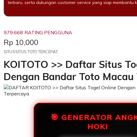
terbaru, serta dukungan customer service yang siap membantu k
979.668 RATING PENGGUNA
Price:
Rp 10,000
SITUSSITUS TOTO TERCEPAT
KOITOTO >> Daftar Situs To
Dengan Bandar Toto Macau 
🎯 GENERATOR ANG
HOKI